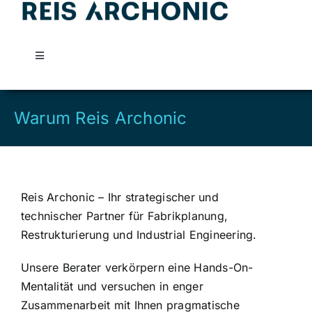
Skip
to
content
Toggle
Navigation
Reis Archonic
Warum Reis Archonic
Leistungen
Kontakt
Reis Archonic – Ihr strategischer und
technischer Partner für Fabrikplanung,
Restrukturierung und Industrial Engineering.
Unsere Berater verkörpern eine Hands-On-
Mentalität und versuchen in enger
Zusammenarbeit mit Ihnen pragmatische